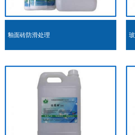
釉面砖防滑处理
玻