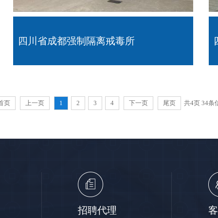
四川省成都强制隔离戒毒所
首页
上一页
1
2
3
4
下一页
尾页
共4页 34条
招聘代理
客